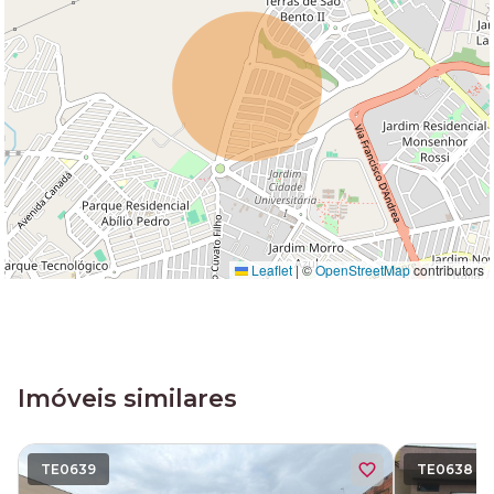
Leaflet
|
©
OpenStreetMap
contributors
Imóveis similares
TE0639
TE0638