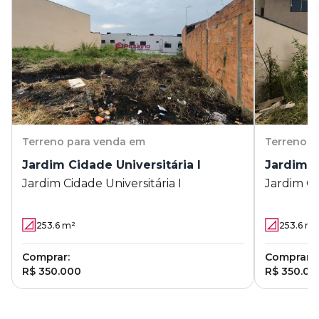
Terreno
para venda em
Terreno
p
Jardim Cidade Universitária I
Jardim C
Jardim Cidade Universitária I
Jardim Ci
253.6
m²
253.6
m²
Comprar:
Comprar:
R$ 350.000
R$ 350.00