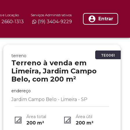
s e Locação
Serviços Administrativos
Entrar
) 2660-1313
(19) 3404-9229
terreno
TE0061
Terreno à venda em
Limeira, Jardim Campo
Belo, com 200 m²
endereço
Jardim Campo Belo - Limeira - SP
Área total
Área útil
200
m²
200
m²