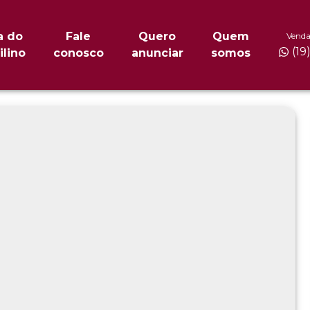
a do
Fale
Quero
Quem
Venda
(19
ilino
conosco
anunciar
somos