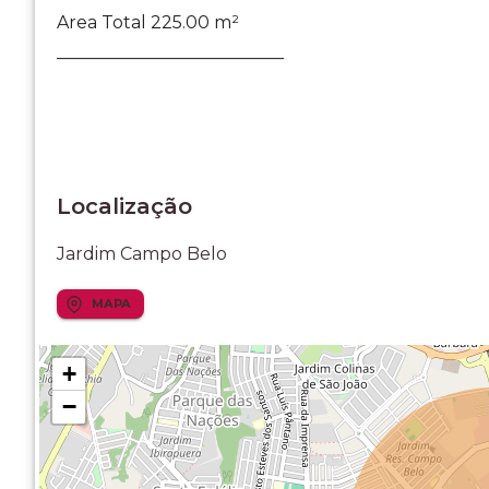
Area Total 225.00 m²
__________________________
Localização
Jardim Campo Belo
MAPA
+
−