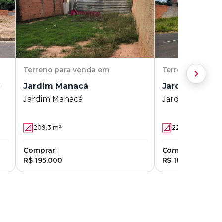
Terreno
para venda em
Terreno
para v
o
Jardim Manacá
Jardim Marajo
Jardim Manacá
Jardim Marajoa
209.3
m²
227.12
m²
Comprar:
Comprar:
R$ 195.000
R$ 180.000