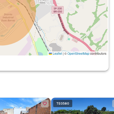
Leaflet
|
©
OpenStreetMap
contributors
TE0580