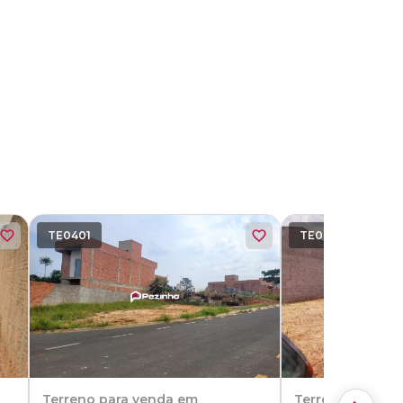
TE0401
TE0605
Terreno
para venda em
Terreno
para v