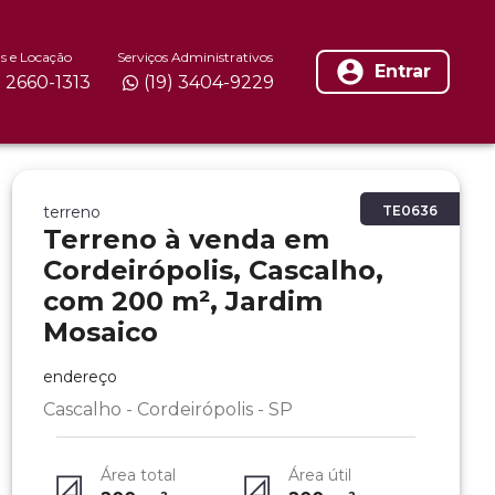
s e Locação
Serviços Administrativos
Entrar
) 2660-1313
(19) 3404-9229
terreno
TE0636
Terreno à venda em
Cordeirópolis, Cascalho,
com 200 m², Jardim
Mosaico
endereço
Cascalho - Cordeirópolis - SP
Área total
Área útil