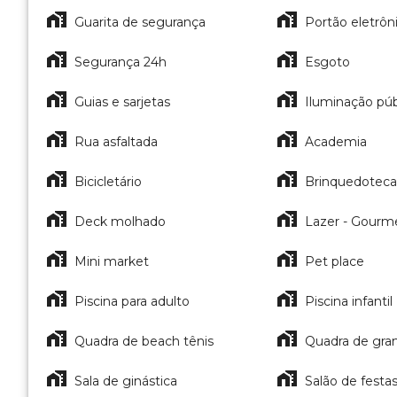
Guarita de segurança
Portão eletrôn
Segurança 24h
Esgoto
Guias e sarjetas
Iluminação púb
Rua asfaltada
Academia
Bicicletário
Brinquedoteca
Deck molhado
Lazer - Gourm
Mini market
Pet place
Piscina para adulto
Piscina infantil
Quadra de beach tênis
Quadra de gr
Sala de ginástica
Salão de festa