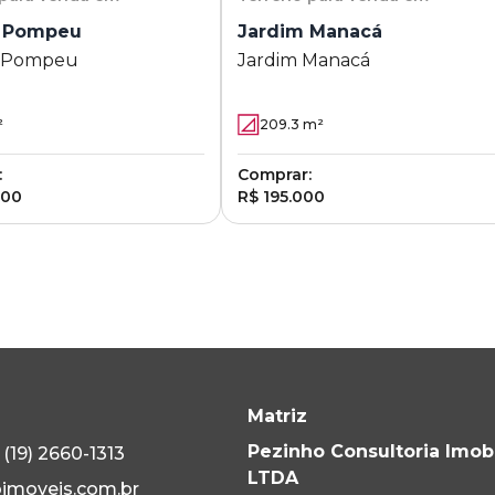
 Pompeu
Jardim Manacá
 Pompeu
Jardim Manacá
²
209.3
m²
:
Comprar:
000
R$ 195.000
Matriz
Pezinho Consultoria Imobi
(19) 2660-1313
LTDA
imoveis.com.br