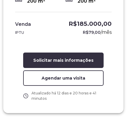
200
m²
200
m²
R$185.000,00
Venda
/
mês
R$79,00
IPTU
Solicitar mais informações
Agendar uma visita
Atualizado há
12 dias e 20 horas e 41
minutos