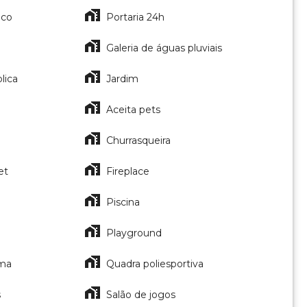
ico
Portaria 24h
Galeria de águas pluviais
lica
Jardim
Aceita pets
Churrasqueira
et
Fireplace
Piscina
Playground
ama
Quadra poliesportiva
s
Salão de jogos