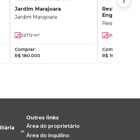
Jardim Marajoara
Residencial C
Engenho I
Jardim Marajoara
Residencial Col
Engenho I
227.12
m²
200
m²
Comprar:
Comprar:
R$ 180.000
R$ 169.000
Outros links
Área do proprietário
liária
Área do inquilino