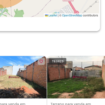
Leaflet
|
©
OpenStreetMap
contributors
TE0623
para venda em
Terreno
para venda em