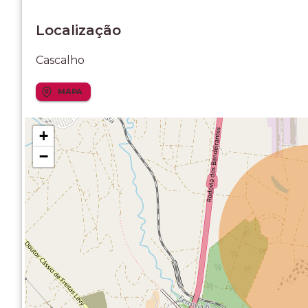
Localização
Cascalho
MAPA
+
−