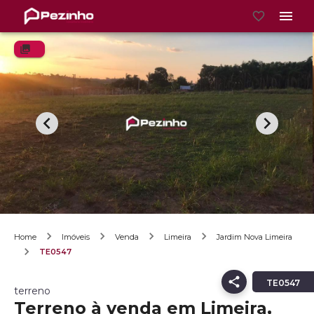
Home
Imóveis
Venda
Limeira
Jardim Nova Limeira
TE0547
TE0547
terreno
Terreno à venda em Limeira,