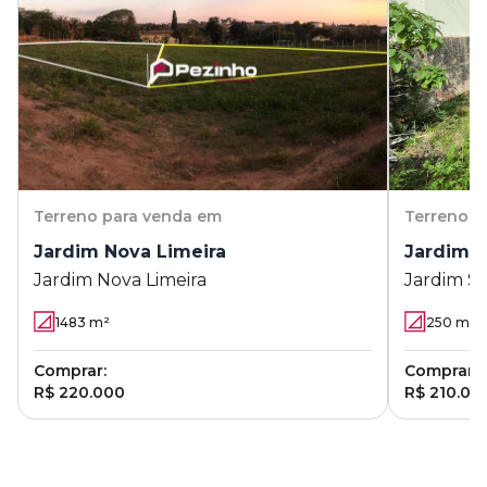
Terreno
para venda em
Terreno
p
Jardim Nova Limeira
Jardim 
Jardim Nova Limeira
Jardim S
1483
m²
250
m²
Comprar:
Comprar:
R$ 220.000
R$ 210.00