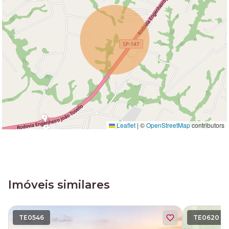
Leaflet
|
©
OpenStreetMap
contributors
Imóveis similares
TE0546
TE0620