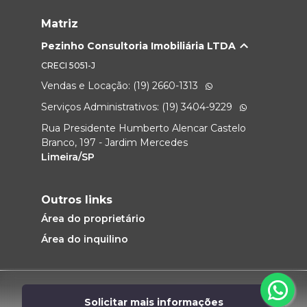
Matriz
Pezinho Consultoria Imobiliária LTDA
CRECI
5051-J
Vendas e Locação: (19) 2660-1313
Serviços Administrativos: (19) 3404-9229
Rua Presidente Humberto Alencar Castelo
Branco, 197 - Jardim Mercedes
Limeira/SP
Outros links
Área do proprietário
Área do inquilino
Desenvolvido por
Solicitar mais informações