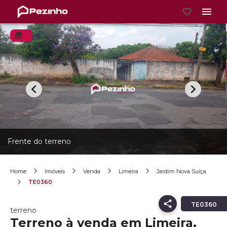
Frente do terreno
Home
Imóveis
Venda
Limeira
Jardim Nova Suíça
TE0360
TE0360
terreno
Terreno à venda em Limeira,