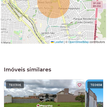
Leaflet
|
©
OpenStreetMap
contributors
Imóveis similares
TE0306
TE0658