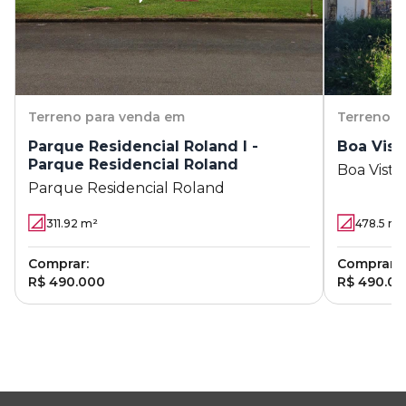
Terreno
para venda em
Terreno
p
Parque Residencial Roland I -
Boa Vist
Parque Residencial Roland
Boa Vista
Parque Residencial Roland
311.92
m²
478.5
m²
Comprar:
Comprar:
R$ 490.000
R$ 490.0