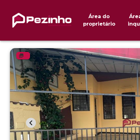
Área do
Áre
proprietário
inqu