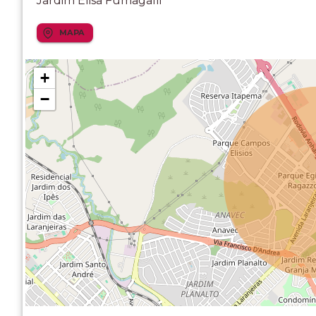
Jardim Elisa Fumagalli
MAPA
+
−