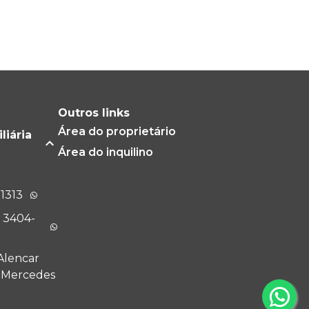
Outros links
Área do proprietário
liária
Área do inquilino
-1313
) 3404-
Alencar
m Mercedes