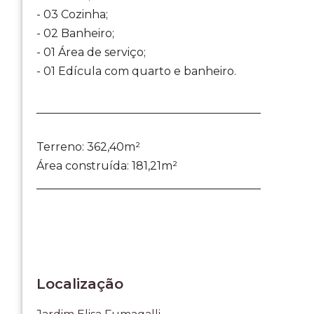
- 03 Cozinha;
- 02 Banheiro;
- 01 Área de serviço;
- 01 Edícula com quarto e banheiro.
________________________________________
Terreno: 362,40m²
Área construída: 181,21m²
________________________________________
Localização