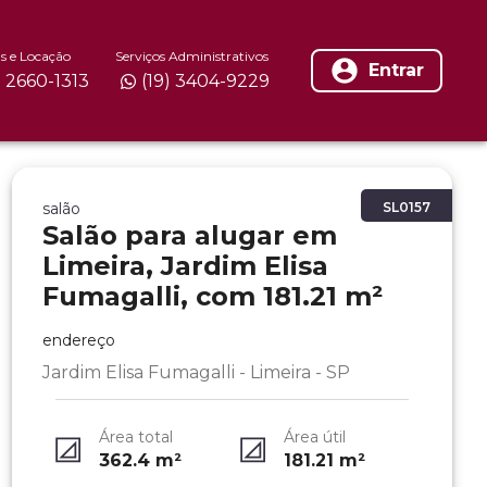
s e Locação
Serviços Administrativos
Entrar
) 2660-1313
(19) 3404-9229
salão
SL0157
Salão para alugar em
Limeira, Jardim Elisa
Fumagalli, com 181.21 m²
endereço
Jardim Elisa Fumagalli - Limeira - SP
Área total
Área útil
362.4
m²
181.21
m²