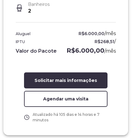
Banheiros
2
/
mês
R$6.000,00
Aluguel
/
R$268,51
IPTU
Fachada
R$6.000,00
Valor do Pacote
/
mês
Solicitar mais informações
Agendar uma visita
Atualizado há
105 dias e 14 horas e 7
minutos