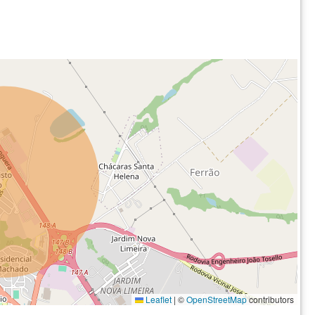
Leaflet
|
©
OpenStreetMap
contributors