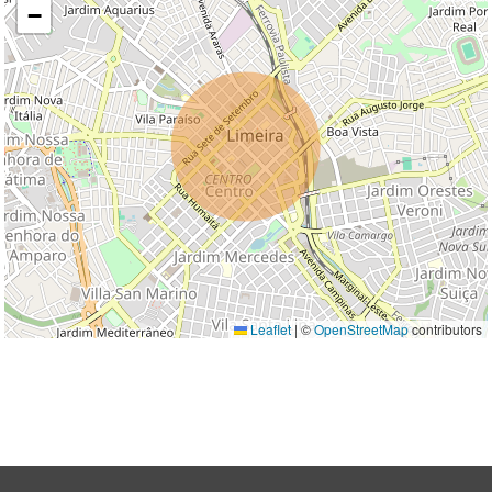
−
Leaflet
|
©
OpenStreetMap
contributors