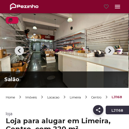
Salão
LJ1168
Home
Imóveis
Locacao
Limeira
Centro
LJ1168
loja
Loja para alugar em Limeira,
Centro, com 220 m²