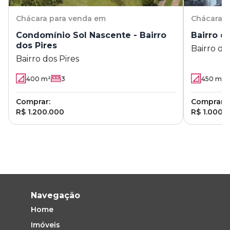
Chácara
para venda em
Chácara
p
Condomínio Sol Nascente - Bairro
Bairro d
dos Pires
Bairro do
Bairro dos Pires
400
m²
3
450
m²
Comprar:
Comprar:
R$ 1.200.000
R$ 1.000.
Navegação
Home
Imóveis