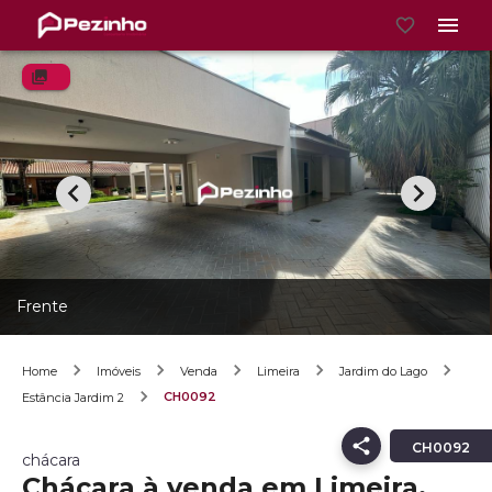
Frente
Home
Imóveis
Venda
Limeira
Jardim do Lago
CH0092
Estância Jardim 2
CH0092
chácara
Chácara à venda em Limeira,