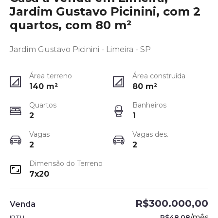
Jardim Gustavo Picinini, com 2
quartos, com 80 m²
Jardim Gustavo Picinini - Limeira - SP
Área terreno
Área construída
140
m²
80
m²
Quartos
Banheiros
2
1
Vagas
Vagas des.
2
2
Dimensão do Terreno
7x20
R$300.000,00
Venda
/
mês
R$48,08
IPTU