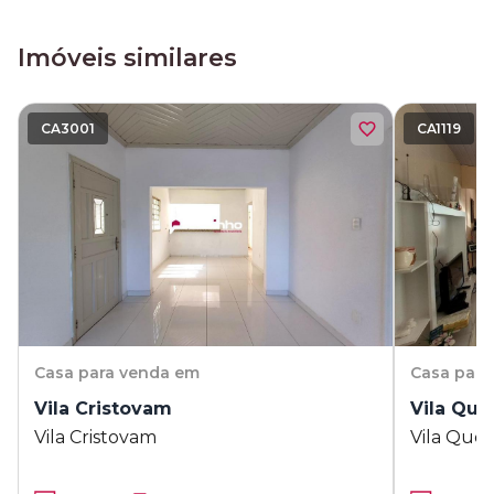
Imóveis similares
CA3001
CA1119
Casa
para venda em
Casa
para
Vila Cristovam
Vila Que
Vila Cristovam
Vila Quei