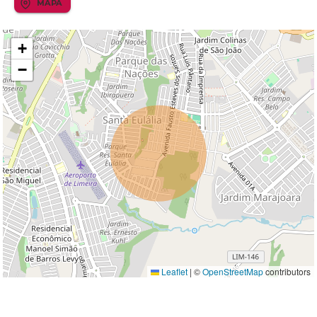
MAPA
+
−
Leaflet
|
©
OpenStreetMap
contributors