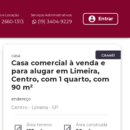
s e Locação
Serviços Administrativos
Entrar
) 2660-1313
(19) 3404-9229
casa
CA4461
Casa comercial à venda e
para alugar em Limeira,
Centro, com 1 quarto, com
90 m²
endereço
Centro - Limeira - SP
Área terreno
Área construída