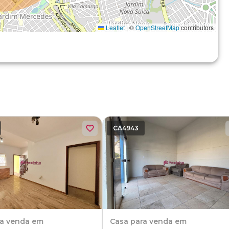
Leaflet
|
©
OpenStreetMap
contributors
CA4943
ra venda em
Casa
para venda em