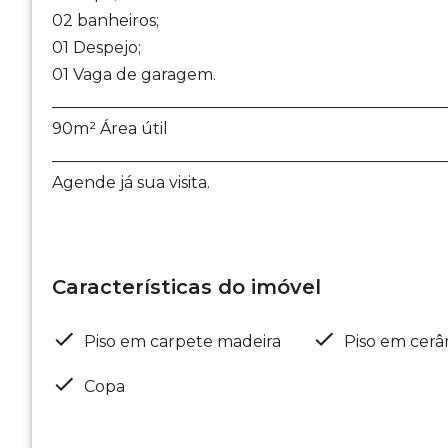
02 banheiros;
01 Despejo;
01 Vaga de garagem.
_________________________________________________
90m² Área útil
_________________________________________________
Agende já sua visita.
Características do imóvel
Piso em carpete madeira
Piso em cerâ
Copa