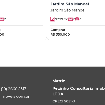
Jardim São Manoel
Jardim São Manoel
2
97.99
m²
2
3
:
Comprar:
000
R$ 350.000
Matriz
Pezinho Consultoria Imobi
(19) 2660-1313
LTDA
imoveis.com.br
CRECI
5051-J