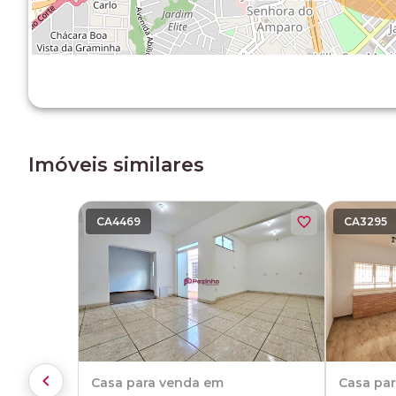
Imóveis similares
CA4469
CA3295
Casa
para venda em
Casa
pa