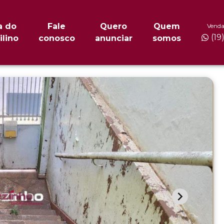
a do
Fale
Quero
Quem
Venda
(19
ilino
conosco
anunciar
somos