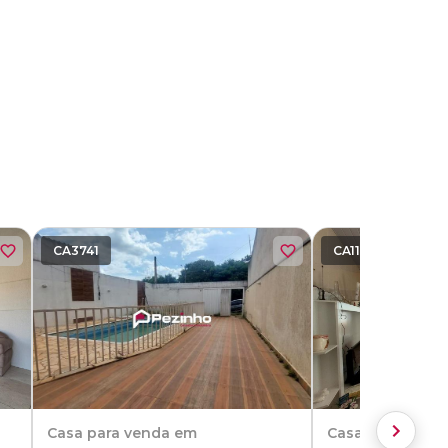
CA3741
CA1119
Casa
para venda em
Casa
para vend