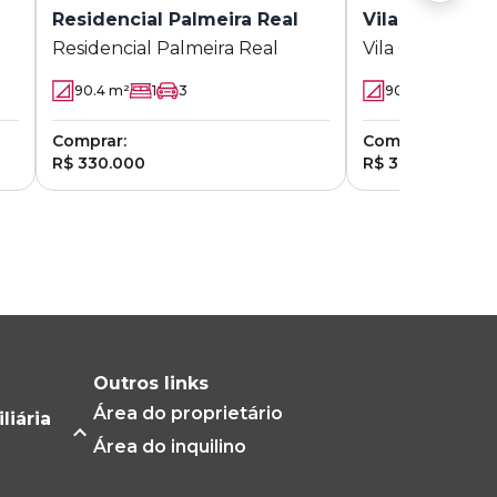
Residencial Palmeira Real
Vila Queiroz
Residencial Palmeira Real
Vila Queiroz
90.4
m²
1
3
90
m²
2
Comprar:
Comprar:
R$ 330.000
R$ 320.000
Outros links
Área do proprietário
liária
Área do inquilino