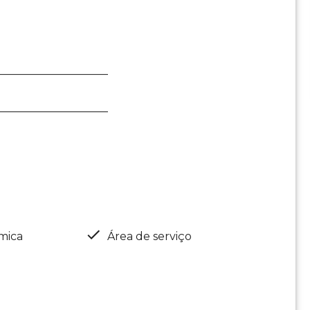
____________________
____________________
mica
Área de serviço