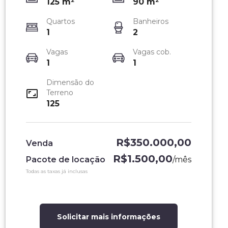
125
m²
90
m²
Quartos
Banheiros
1
2
Vagas
Vagas cob.
1
1
Sala 01
Dimensão do
Terreno
125
R$350.000,00
Venda
R$1.500,00
Pacote de locação
/
mês
Todas as taxas já inclusas
Solicitar mais informações