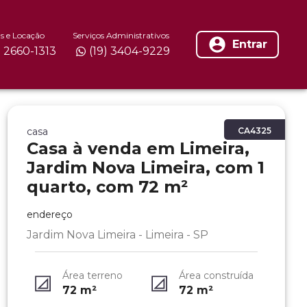
s e Locação
Serviços Administrativos
Entrar
) 2660-1313
(19) 3404-9229
casa
CA4325
Casa à venda em Limeira,
Jardim Nova Limeira, com 1
quarto, com 72 m²
endereço
Jardim Nova Limeira - Limeira - SP
Área terreno
Área construída
72
m²
72
m²