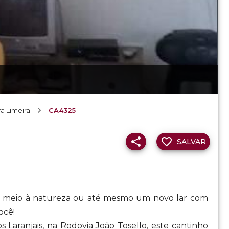
a Limeira
CA4325
SALVAR
m meio à natureza ou até mesmo um novo lar com
ocê!
Laranjais, na Rodovia João Tosello, este cantinho