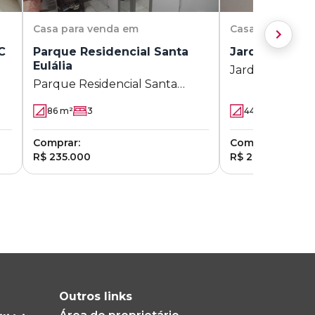
Casa
para venda em
Casa
para vend
C
Parque Residencial Santa
Jardim Gustav
Eulália
Jardim Gustavo 
Parque Residencial Santa
Eulália
86
m²
3
44
m²
2
1
Comprar:
Comprar:
R$ 235.000
R$ 220.000
Outros links