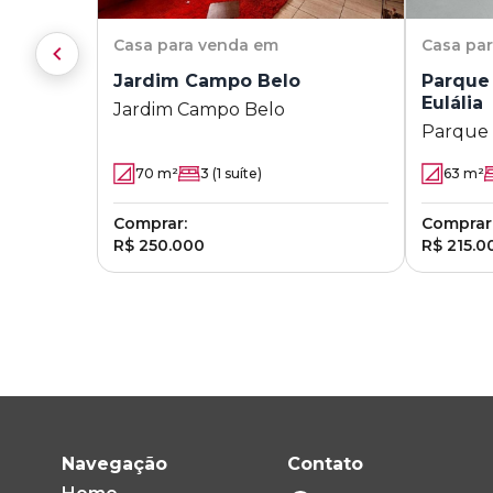
Casa
para venda em
Casa
pa
Jardim Campo Belo
Parque 
Eulália
Jardim Campo Belo
Parque 
Eulália
70
m²
3
(1 suíte)
63
m²
Comprar:
Comprar
R$ 250.000
R$ 215.0
Navegação
Contato