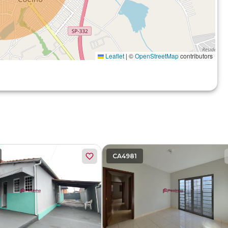
Leaflet
|
©
OpenStreetMap
contributors
CA4981