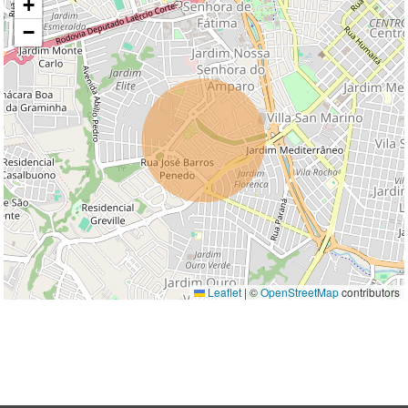
+
−
Leaflet
|
©
OpenStreetMap
contributors