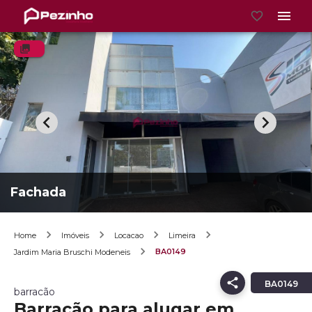
Fachada
Home
Imóveis
Locacao
Limeira
BA0149
Jardim Maria Bruschi Modeneis
BA0149
barracão
Barracão para alugar em