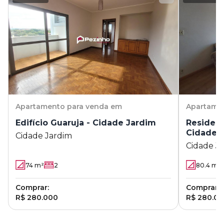
Apartamento
para venda em
Apartame
Edifício Guaruja - Cidade Jardim
Residenc
Cidade 
Cidade Jardim
Cidade J
74
m²
2
80.4
m²
Comprar:
Comprar:
R$ 280.000
R$ 280.0