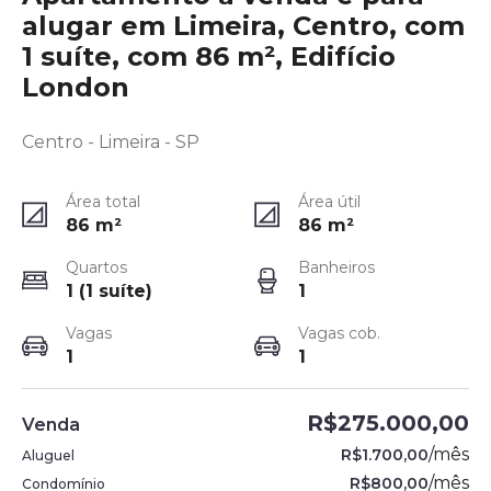
alugar em Limeira, Centro, com
1 suíte, com 86 m², Edifício
London
Centro - Limeira - SP
Área total
Área útil
86
m²
86
m²
Quartos
Banheiros
1 (1 suíte)
1
Vagas
Vagas cob.
1
1
R$275.000,00
Venda
/
mês
R$1.700,00
Aluguel
/
mês
R$800,00
Condomínio