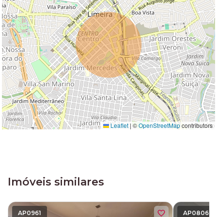
Leaflet
|
©
OpenStreetMap
contributors
Imóveis similares
AP0961
AP0806