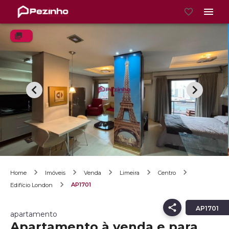
Home
Imóveis
Venda
Limeira
Centro
AP1701
Edifício London
AP1701
apartamento
Apartamento à venda e para