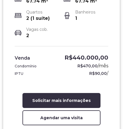
67.74
m²
67.74
m²
Quartos
Banheiros
2 (1 suíte)
1
Vagas cob.
2
R$440.000,00
Venda
/
mês
R$470,00
Condomínio
/
R$90,00
IPTU
Solicitar mais informações
Agendar uma visita