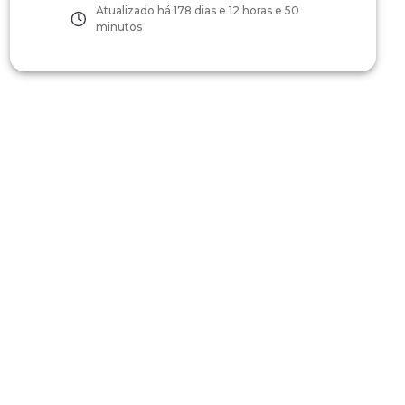
Atualizado há
178 dias e 12 horas e 50
minutos