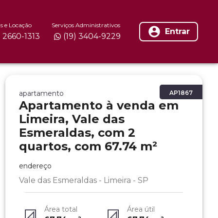
s e Locação
Serviços Administrativos
Entrar
) 2660-1313
(19) 3404-9229
apartamento
AP1867
Apartamento à venda em
Limeira, Vale das
Esmeraldas, com 2
quartos, com 67.74 m²
endereço
Vale das Esmeraldas - Limeira - SP
Área total
Área útil