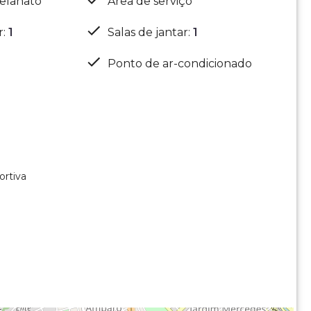
elanato
Área de serviço
r
:
1
Salas de jantar
:
1
Ponto de ar-condicionado
ortiva