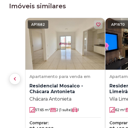
Imóveis similares
AP1682
AP1670
Apartamento
para venda em
Apartam
Residencial Mosaico -
Residen
Chácara Antonieta
Limeir
Chácara Antonieta
Vila Lim
57.65
m²
2
(1 suíte)
1
62
m²
Comprar:
Comprar