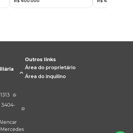
R$ 400.000
R$ 430.000
Outros links
Área do proprietário
liária
Área do inquilino
-1313
) 3404-
Alencar
m Mercedes