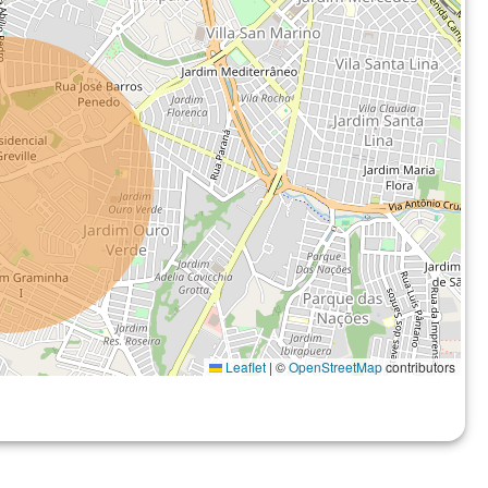
Leaflet
|
©
OpenStreetMap
contributors