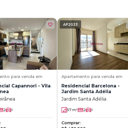
AP2023
ento
para venda em
Apartamento
para venda em
cial Capannori - Vila
Residencial Barcelona -
ânea
Jardim Santa Adélia
eirânea
Jardim Santa Adélia
2
1
57
m²
2
1
:
Comprar: