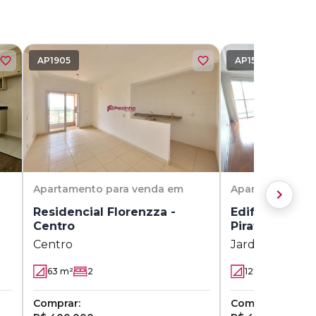
AP1905
AP1502
Apartamento
para venda em
Apartamento
pa
Residencial Florenzza -
Edifício Aven
Centro
Piratininga
Centro
Jardim Piratini
63
m²
2
127
m²
3
(1 su
Comprar:
Comprar: