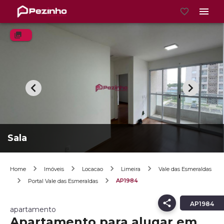
Sala
Home
Imóveis
Locacao
Limeira
Vale das Esmeraldas
AP1984
Portal Vale das Esmeraldas
AP1984
apartamento
Apartamento para alugar em