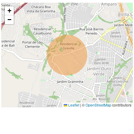
+
−
Leaflet
|
©
OpenStreetMap
contributors