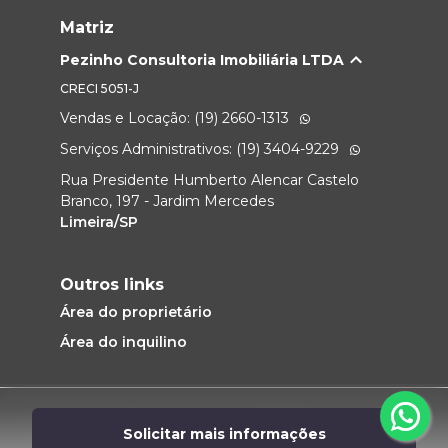
Matriz
Pezinho Consultoria Imobiliária LTDA
CRECI
5051-J
Vendas e Locação: (19) 2660-1313
Serviços Administrativos: (19) 3404-9229
Rua Presidente Humberto Alencar Castelo
Branco, 197 - Jardim Mercedes
Limeira/SP
Outros links
Área do proprietário
Área do inquilino
Desenvolvido por
Solicitar mais informações