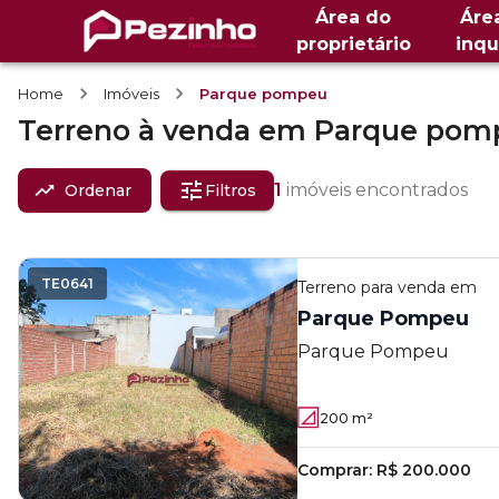
Área do
Áre
proprietário
inqu
Home
Imóveis
Parque pompeu
Terreno
à venda
em
Parque pom
1
imóveis encontrados
Ordenar
Filtros
TE0641
Terreno
para venda em
Parque Pompeu
Parque Pompeu
200
m²
Comprar:
R$ 200.000