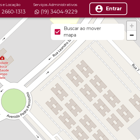
s e Locação
Serviços Administrativos
Entrar
) 2660-1313
(19) 3404-9229
+
Buscar ao mover
−
mapa