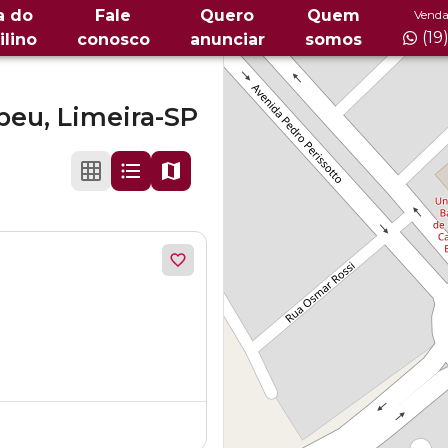
a do
Fale
Quero
Quem
Venda
(19
ilino
conosco
anunciar
somos
peu,
Limeira-SP