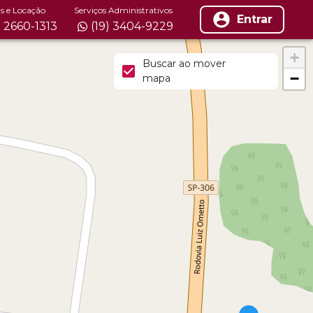
s e Locação
Serviços Administrativos
Entrar
) 2660-1313
(19) 3404-9229
+
Buscar ao mover
−
mapa