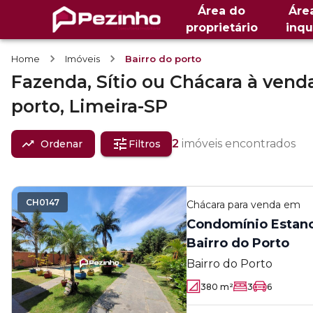
Área do
Áre
proprietário
inqu
Home
Imóveis
Bairro do porto
Fazenda, Sítio ou Chácara
à vend
porto,
Limeira-SP
2
imóveis encontrados
Ordenar
Filtros
CH0147
Chácara
para venda em
Condomínio Estanc
Bairro do Porto
Bairro do Porto
380
m²
3
6