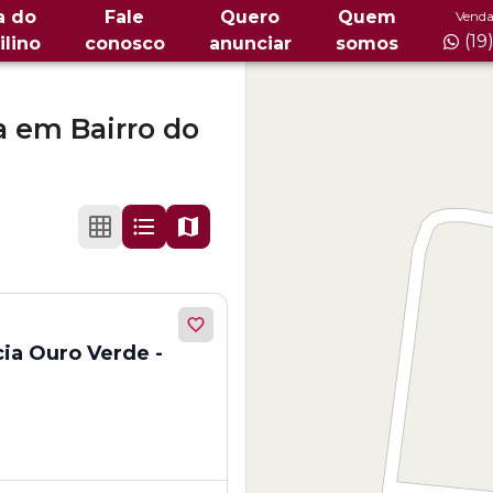
a do
Fale
Quero
Quem
Venda
(19
ilino
conosco
anunciar
somos
a
em
Bairro do
ia Ouro Verde -