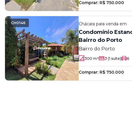
Comprar:
R$ 750.000
CH0146
Chácara
para venda em
Condomínio Estanc
Bairro do Porto
Bairro do Porto
300
m²
3
(1 suíte)
6
Comprar:
R$ 750.000