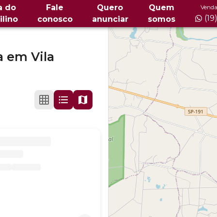
a do
Fale
Quero
Quem
Venda
(19
ilino
conosco
anunciar
somos
a
em
Vila