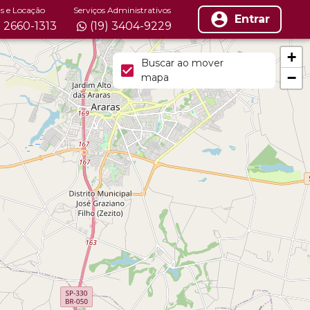
s e Locação
Serviços Administrativos
Entrar
) 2660-1313
(19) 3404-9229
+
Buscar ao mover
−
mapa