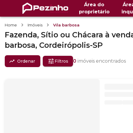
Área do
Áre
proprietário
inqu
Home
Imóveis
Vila barbosa
Fazenda, Sítio ou Chácara
à vend
barbosa,
Cordeirópolis-SP
0
imóveis encontrados
Ordenar
Filtros