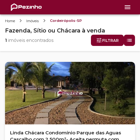
Cordeirópolis-SP
Home
Imóveis
Fazenda, Sítio ou Chácara
à venda
1
imóveis encontrados
FILTRAR
Linda Chácara Condomínio Parque das Aguas
Cascalho com 2.500m²- Aceita permuta com