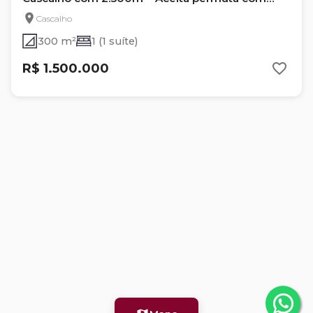
Imóvel comercial ou residencial próximo a Santa
Cascalho
Casa
300 m²
1 (1 suíte)
R$ 1.500.000