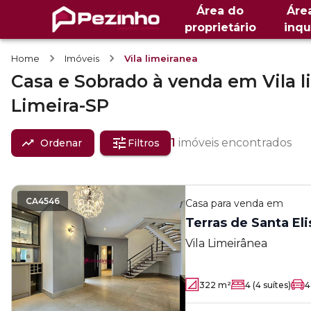
Área do
Áre
proprietário
inqu
Home
Imóveis
Vila limeiranea
Casa e Sobrado
à venda
em
Vila 
Limeira-SP
1
imóveis encontrados
Ordenar
Filtros
CA4546
Casa
para venda em
Terras de Santa Eli
Vila Limeirânea
322
m²
4
(4 suítes)
4