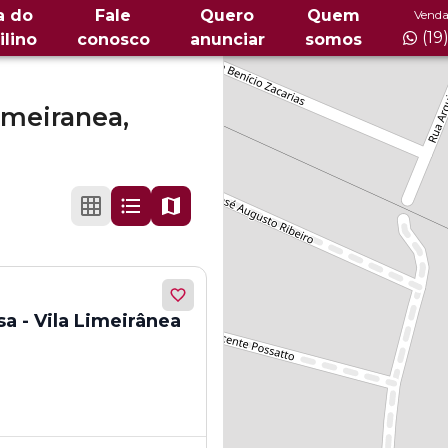
a do
Fale
Quero
Quem
Venda
(19
ilino
conosco
anunciar
somos
limeiranea,
sa - Vila Limeirânea