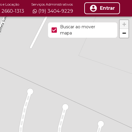
s e Locação
Serviços Administrativos
Entrar
) 2660-1313
(19) 3404-9229
+
Buscar ao mover
−
mapa