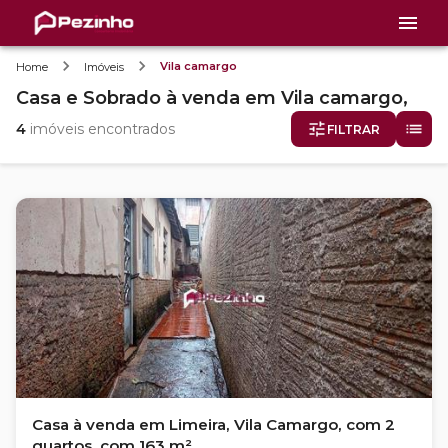
Vila camargo
Home
Imóveis
Casa e Sobrado
à venda
em
Vila camargo,
4
imóveis encontrados
FILTRAR
Casa à venda em Limeira, Vila Camargo, com 2
quartos, com 163 m²