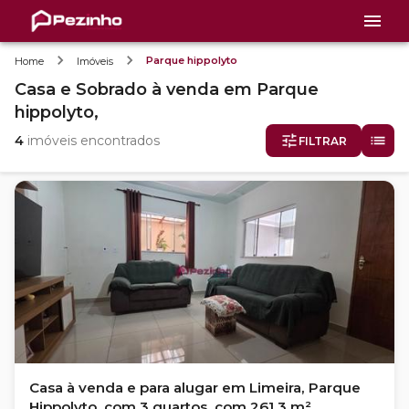
Parque hippolyto
Home
Imóveis
Casa e Sobrado
à venda
em
Parque
hippolyto,
4
imóveis encontrados
FILTRAR
Casa à venda e para alugar em Limeira, Parque
Hippolyto, com 3 quartos, com 261.3 m²