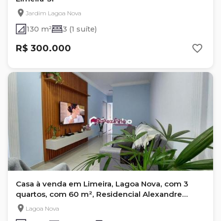
Jardim Lagoa Nova
130 m²
3 (1 suíte)
R$ 300.000
Casa à venda em Limeira, Lagoa Nova, com 3
quartos, com 60 m², Residencial Alexandre
Janoski Filho
Lagoa Nova