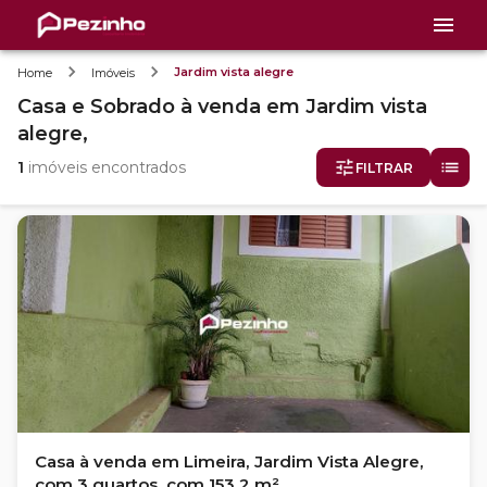
Jardim vista alegre
Home
Imóveis
Casa e Sobrado
à venda
em
Jardim vista
alegre,
1
imóveis encontrados
FILTRAR
Casa à venda em Limeira, Jardim Vista Alegre,
com 3 quartos, com 153.2 m²