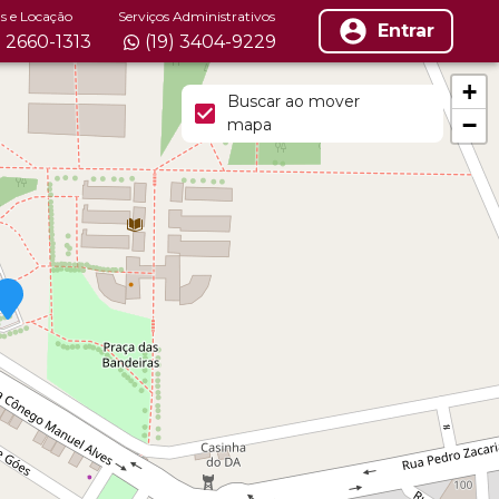
s e Locação
Serviços Administrativos
Entrar
) 2660-1313
(19) 3404-9229
+
Buscar ao mover
−
mapa