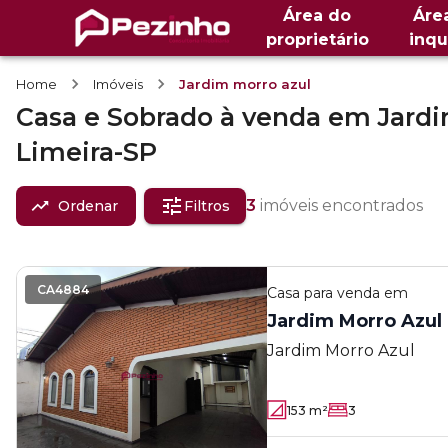
Área do
Áre
proprietário
inqu
Home
Imóveis
Jardim morro azul
Casa e Sobrado
à venda
em
Jardi
Limeira-SP
3
imóveis encontrados
Ordenar
Filtros
CA4884
Casa
para venda em
Jardim Morro Azul
Jardim Morro Azul
153
m²
3