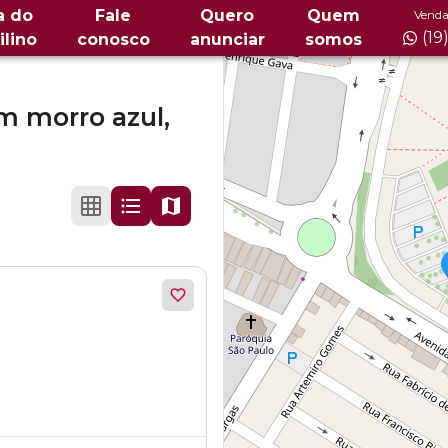
a do
Fale
Quero
Quem
Venda
(19
ilino
conosco
anunciar
somos
m morro azul,