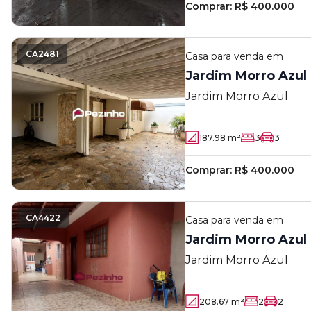
Comprar:
R$ 400.000
CA2481
Casa
para venda em
Jardim Morro Azul
Jardim Morro Azul
187.98
m²
3
3
Comprar:
R$ 400.000
CA4422
Casa
para venda em
Jardim Morro Azul
Jardim Morro Azul
208.67
m²
2
2