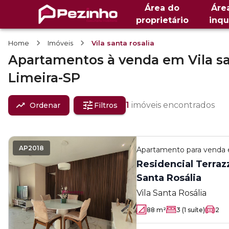
Área do
Áre
proprietário
inqu
Home
Imóveis
Vila santa rosalia
Apartamentos
à venda
em
Vila s
Limeira-SP
1
imóveis encontrados
Ordenar
Filtros
AP2018
Apartamento
para venda
Residencial Terrazz
Santa Rosália
Vila Santa Rosália
88
m²
3
(1 suíte)
2