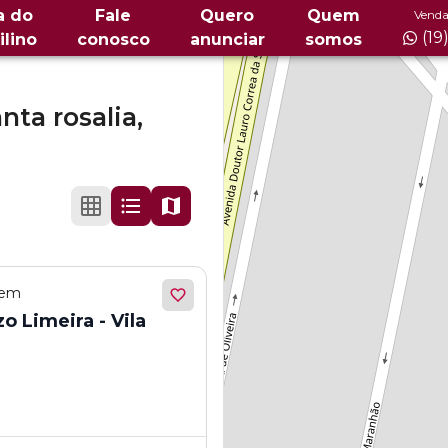
a do
Fale
Quero
Quem
Venda
(19
ilino
conosco
anunciar
somos
anta rosalia,
 em
o Limeira - Vila