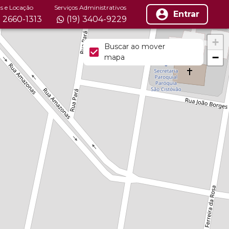
s e Locação
Serviços Administrativos
Entrar
) 2660-1313
(19) 3404-9229
+
Buscar ao mover
−
mapa