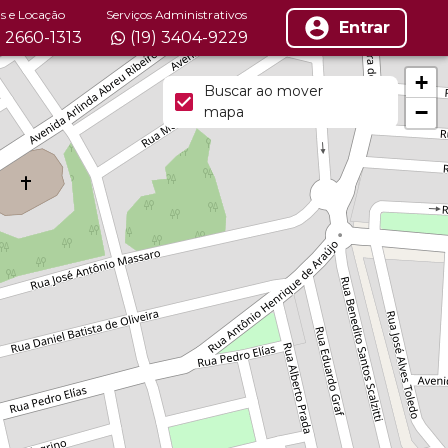
s e Locação
Serviços Administrativos
Entrar
) 2660-1313
(19) 3404-9229
+
Buscar ao mover
−
mapa