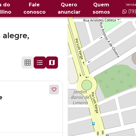
a do
Fale
Quero
Quem
Venda
(19
ilino
conosco
anunciar
somos
 alegre,
e