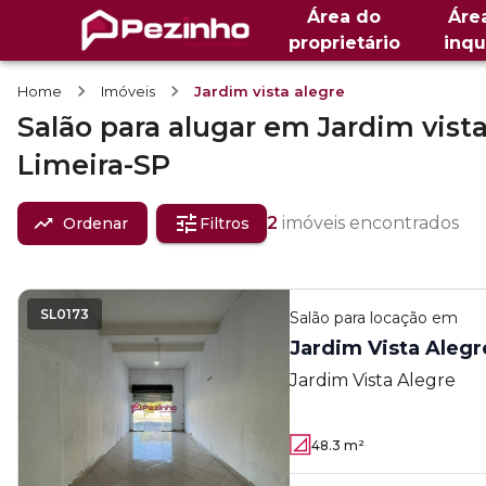
Área do
Áre
proprietário
inqu
Home
Imóveis
Jardim vista alegre
Salão
para alugar
em
Jardim vista
Limeira-SP
2
imóveis encontrados
Ordenar
Filtros
SL0173
Salão
para locação em
Jardim Vista Alegr
Jardim Vista Alegre
48.3
m²