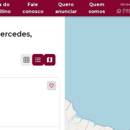
a do
Fale
Quero
Quem
Venda
(19
ilino
conosco
anunciar
somos
ercedes,