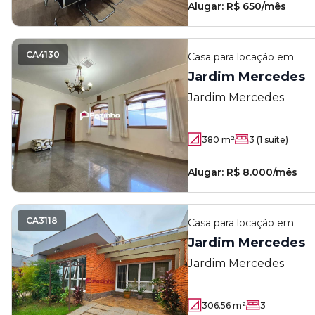
Alugar:
R$ 650/mês
CA4130
Casa
para locação em
Jardim Mercedes
Jardim Mercedes
380
m²
3
(1 suíte)
Alugar:
R$ 8.000/mês
CA3118
Casa
para locação em
Jardim Mercedes
Jardim Mercedes
306.56
m²
3