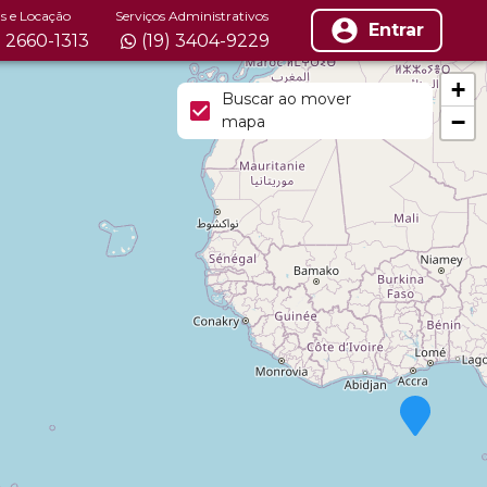
s e Locação
Serviços Administrativos
Entrar
) 2660-1313
(19) 3404-9229
+
Buscar ao mover
−
mapa