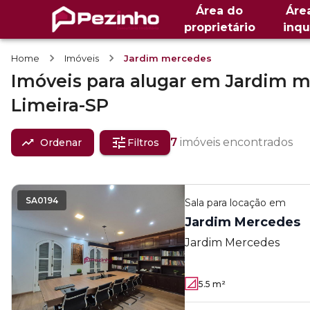
Área do
Áre
proprietário
inqu
Home
Imóveis
Jardim mercedes
Imóveis
para alugar
em
Jardim m
Limeira-SP
7
imóveis encontrados
Ordenar
Filtros
SA0194
Sala
para locação em
Jardim Mercedes
Jardim Mercedes
5.5
m²