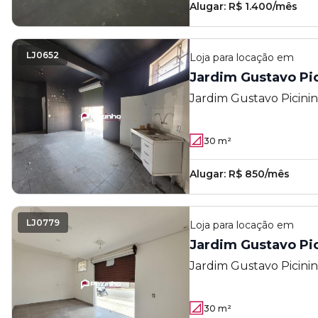
Alugar:
R$ 1.400/mês
LJ0652
Loja
para locação em
Jardim Gustavo Pic
Jardim Gustavo Picinin
30
m²
Alugar:
R$ 850/mês
LJ0779
Loja
para locação em
Jardim Gustavo Pic
Jardim Gustavo Picinin
30
m²