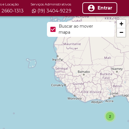
s e Locação
Serviços Administrativos
Entrar
) 2660-1313
(19) 3404-9229
+
Buscar ao mover
−
mapa
2