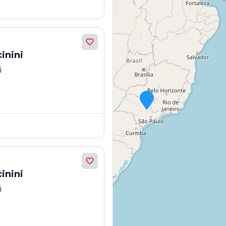
inini
i
inini
i