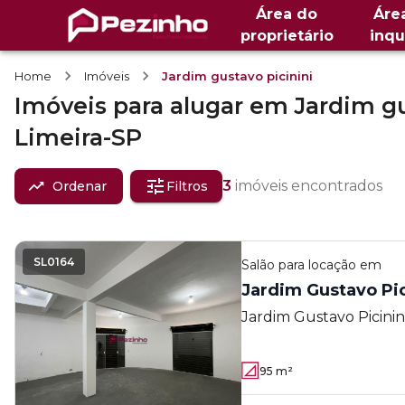
Área do
Áre
proprietário
inqu
Home
Imóveis
Jardim gustavo picinini
Imóveis
para alugar
em
Jardim gu
Limeira-SP
3
imóveis encontrados
Ordenar
Filtros
SL0164
Salão
para locação em
Jardim Gustavo Pic
Jardim Gustavo Picinin
95
m²