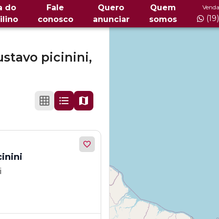
a do
Fale
Quero
Quem
Venda
(19
ilino
conosco
anunciar
somos
stavo picinini,
inini
i