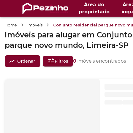
Área do
Áre
proprietário
inqu
Home
Imóveis
Conjunto residencial parque novo m
Imóveis
para alugar
em
Conjunto 
parque novo mundo,
Limeira-SP
0
imóveis encontrados
Ordenar
Filtros