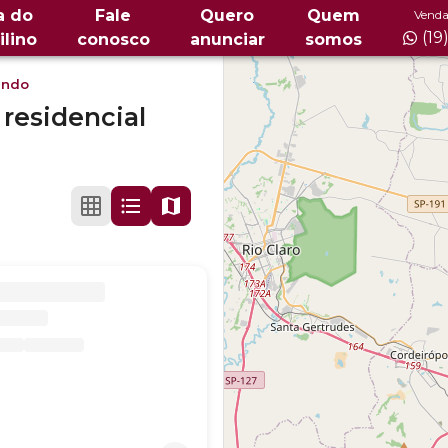
a do
Fale
Quero
Quem
Venda
(19
ilino
conosco
anunciar
somos
undo
residencial