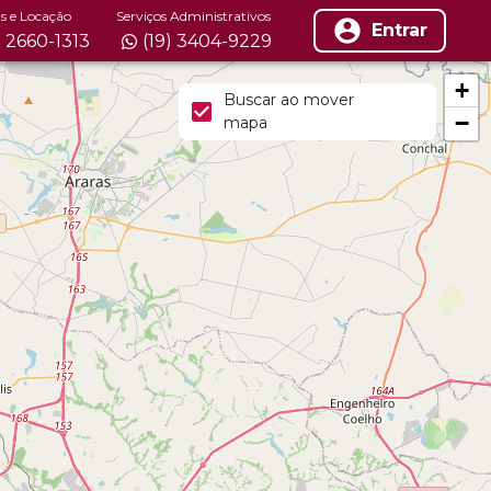
s e Locação
Serviços Administrativos
Entrar
) 2660-1313
(19) 3404-9229
+
Buscar ao mover
−
mapa