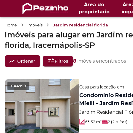
Área do
Áre
proprietário
inqu
Home
Imóveis
Jardim residencial florida
Imóveis
para alugar
em
Jardim re
florida,
Iracemápolis-SP
8
imóveis encontrados
Ordenar
Filtros
CA4999
Casa
para locação em
Condomínio Residen
Mielli - Jardim Res
Jardim Residencial Fló
63.32
m²
2
(2 suítes)