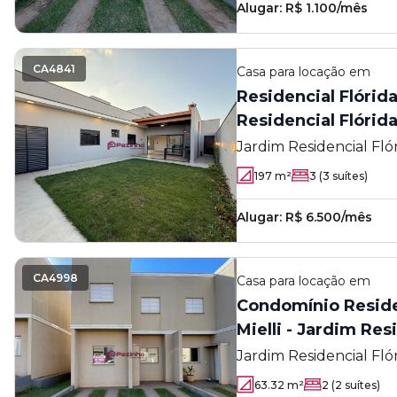
Alugar:
R$ 1.100/mês
CA4841
Casa
para locação em
Residencial Flórida
Residencial Flórid
Jardim Residencial Fló
197
m²
3
(3 suítes)
Alugar:
R$ 6.500/mês
CA4998
Casa
para locação em
Condomínio Residen
Mielli - Jardim Res
Jardim Residencial Fló
63.32
m²
2
(2 suítes)