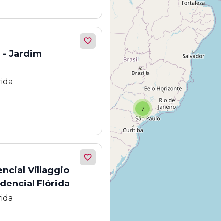
 - Jardim
a
rida
7
cial Villaggio
idencial Flórida
rida