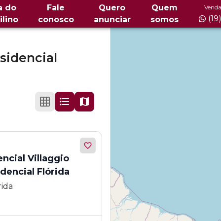
a do
Fale
Quero
Quem
Venda
(19
ilino
conosco
anunciar
somos
sidencial
cial Villaggio
idencial Flórida
rida