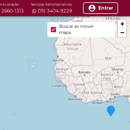
s e Locação
Serviços Administrativos
Entrar
) 2660-1313
(19) 3404-9229
+
Buscar ao mover
−
mapa