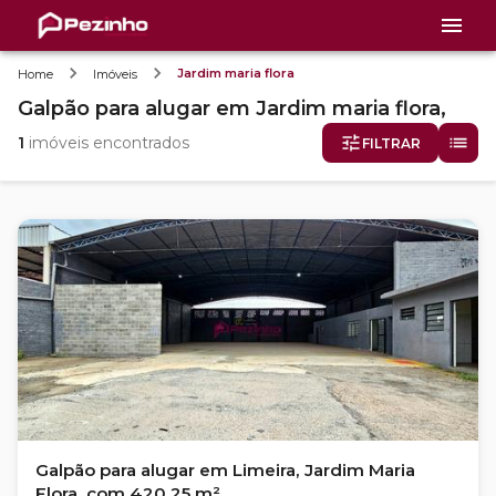
Jardim maria flora
Home
Imóveis
Galpão
para alugar
em
Jardim maria flora,
1
imóveis encontrados
FILTRAR
Galpão para alugar em Limeira, Jardim Maria
Flora, com 420.25 m²