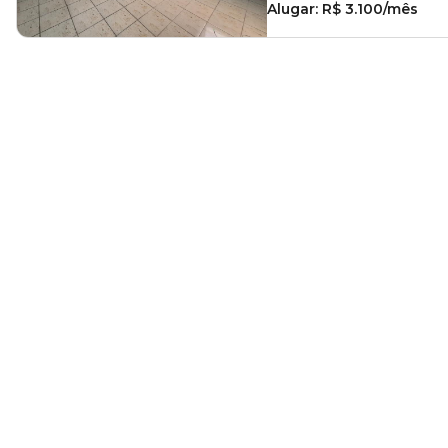
Alugar:
R$ 3.100/mês