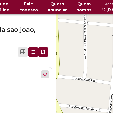
a do
Fale
Quero
Quem
Venda
(19
ilino
conosco
anunciar
somos
la sao joao,