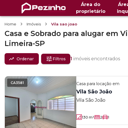
Área do
Áre
proprietário
inqu
Home
Imóveis
Vila sao joao
Casa e Sobrado
para alugar
em
Vi
Limeira-SP
1
imóveis encontrados
Ordenar
Filtros
CA3581
Casa
para locação em
Vila São João
Vila São João
130
m²
2
1