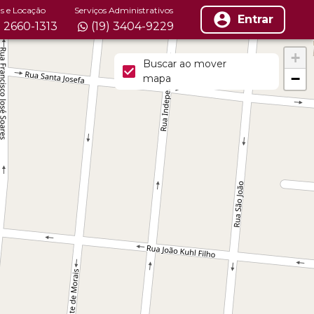
s e Locação
Serviços Administrativos
Entrar
) 2660-1313
(19) 3404-9229
+
Buscar ao mover
−
mapa