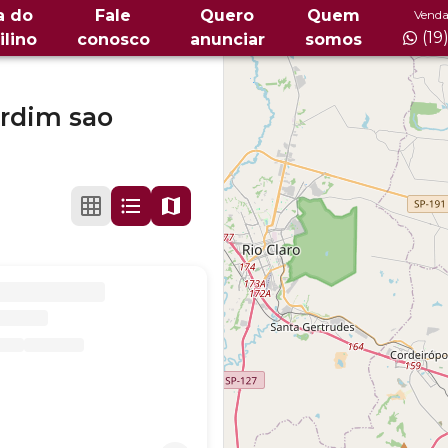
a do
Fale
Quero
Quem
Venda
(19
ilino
conosco
anunciar
somos
ardim sao