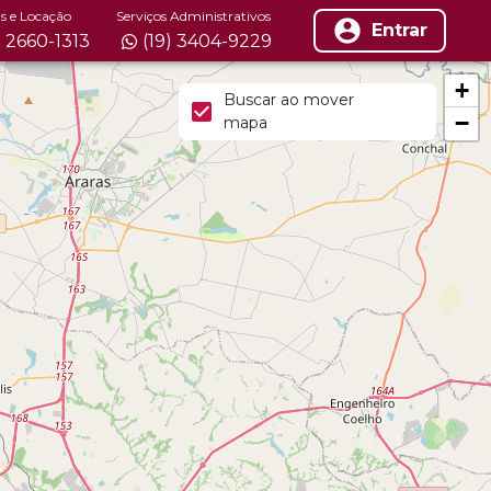
s e Locação
Serviços Administrativos
Entrar
) 2660-1313
(19) 3404-9229
+
Buscar ao mover
−
mapa