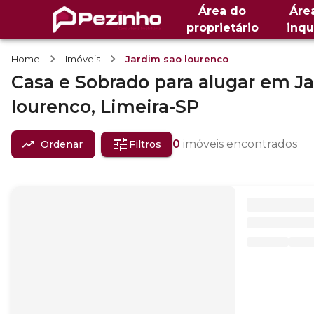
Área do
Áre
proprietário
inqu
Home
Imóveis
Jardim sao lourenco
Casa e Sobrado
para alugar
em
J
lourenco,
Limeira-SP
0
imóveis encontrados
Ordenar
Filtros