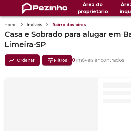
Área do
Áre
proprietário
inqu
Home
Imóveis
Bairro dos pires
Casa e Sobrado
para alugar
em
Ba
Limeira-SP
0
imóveis encontrados
Ordenar
Filtros