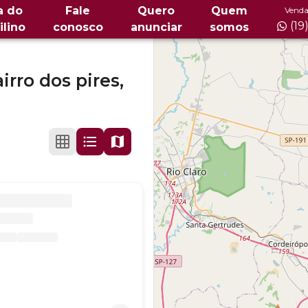
a do
Fale
Quero
Quem
Venda
(19
ilino
conosco
anunciar
somos
irro dos pires,