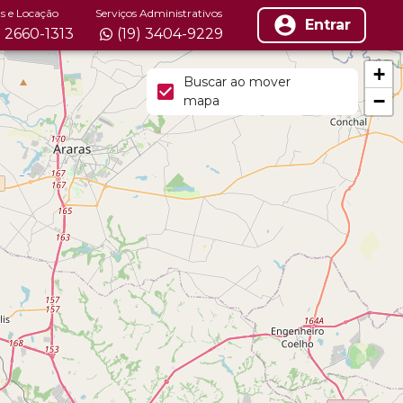
s e Locação
Serviços Administrativos
Entrar
) 2660-1313
(19) 3404-9229
+
Buscar ao mover
−
mapa