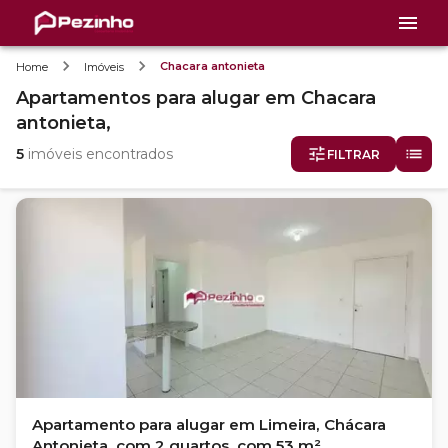
Chacara antonieta
Home
Imóveis
Apartamentos
para alugar
em
Chacara
antonieta,
5
imóveis encontrados
FILTRAR
Apartamento para alugar em Limeira, Chácara
Antonieta, com 2 quartos, com 53 m²