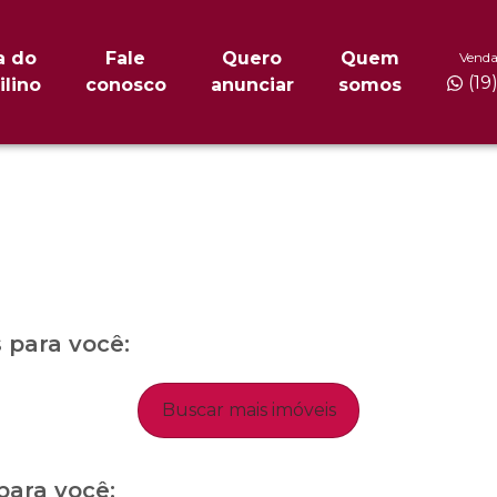
a do
Fale
Quero
Quem
Venda
(19
ilino
conosco
anunciar
somos
para você:
Buscar mais imóveis
para você: