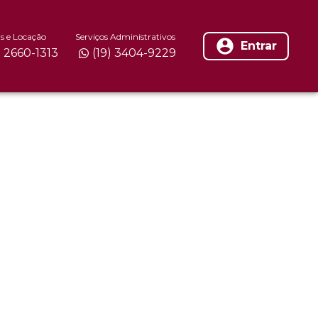
s e Locação
Serviços Administrativos
Entrar
) 2660-1313
(19) 3404-9229