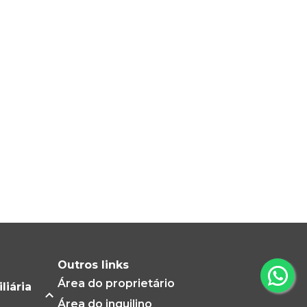
Outros links
Área do proprietário
liária
Área do inquilino