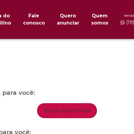
a do
Fale
Quero
Quem
Venda
(19
ilino
conosco
anunciar
somos
para você:
Buscar mais imóveis
para você: