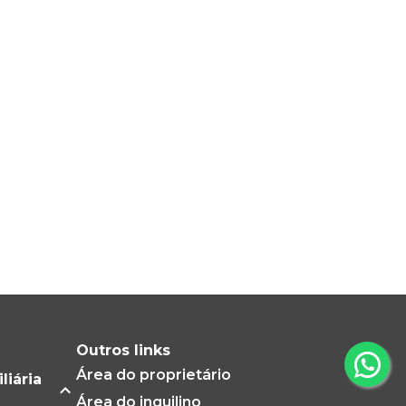
Outros links
Área do proprietário
liária
Área do inquilino