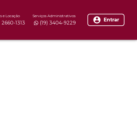
s e Locação
Serviços Administrativos
Entrar
) 2660-1313
(19) 3404-9229