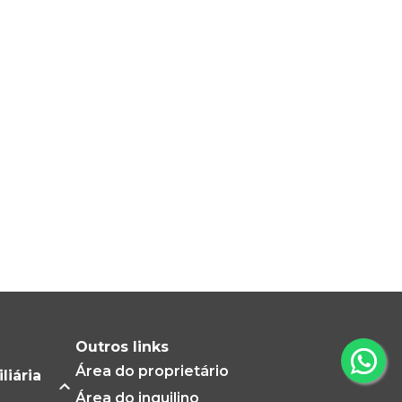
Outros links
Área do proprietário
liária
Área do inquilino