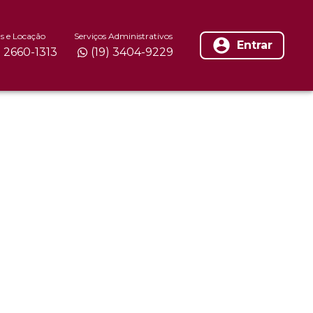
s e Locação
Serviços Administrativos
Entrar
) 2660-1313
(19) 3404-9229