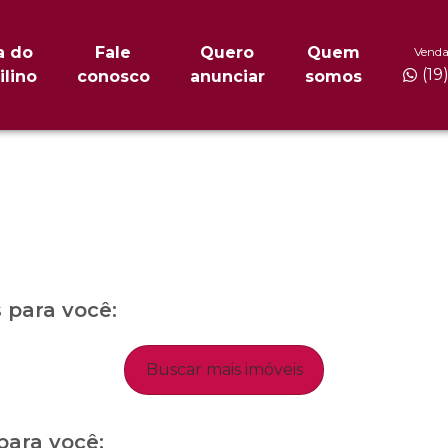
a do
Fale
Quero
Quem
Venda
(19
ilino
conosco
anunciar
somos
para você:
Buscar mais imóveis
para você: