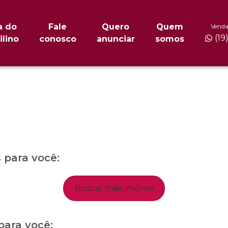
a do
Fale
Quero
Quem
Venda
(19
ilino
conosco
anunciar
somos
para você:
Buscar mais imóveis
para você: