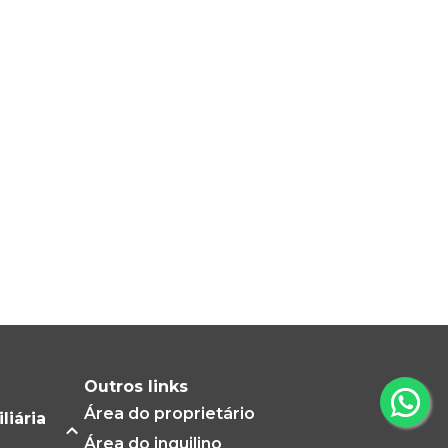
Outros links
Área do proprietário
liária
Área do inquilino