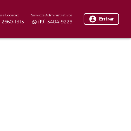
s e Locação
Serviços Administrativos
Entrar
) 2660-1313
(19) 3404-9229