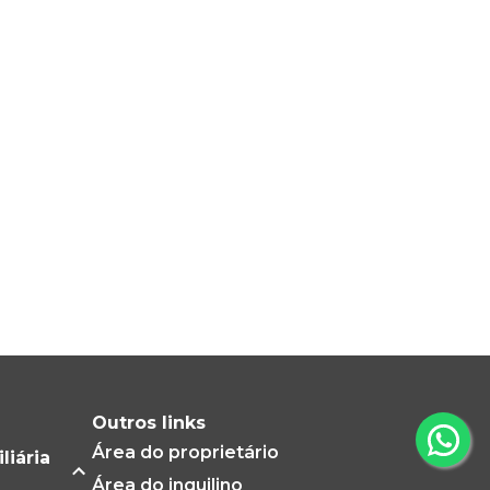
Outros links
Área do proprietário
liária
Área do inquilino