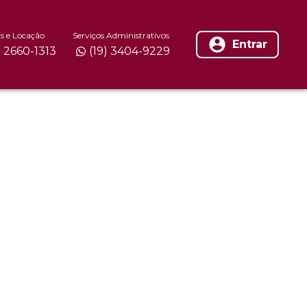
s e Locação
Serviços Administrativos
Entrar
) 2660-1313
(19) 3404-9229