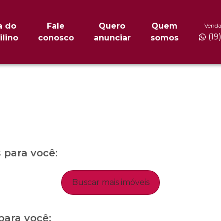
a do
Fale
Quero
Quem
Venda
(19
ilino
conosco
anunciar
somos
para você:
Buscar mais imóveis
para você: