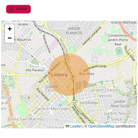
MAPA
+
−
Leaflet
|
©
OpenStreetMap
contributors