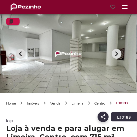
LJ0183
Home
Imóveis
Venda
Limeira
Centro
LJ0183
loja
Loja à venda e para alugar em
Limeira, Centro, com 715 m²