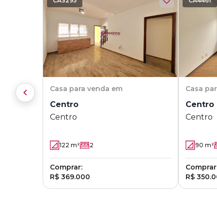
CA3295
CA4461
Casa
para venda em
Casa
pa
Centro
Centro
Centro
Centro
122
m²
2
90
m²
Comprar:
Comprar
R$ 369.000
R$ 350.