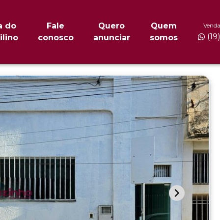
a do
Fale
Quero
Quem
Venda
(19
ilino
conosco
anunciar
somos