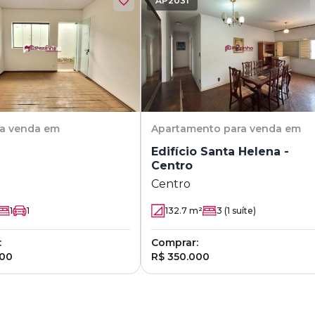
AP2031
ra venda em
Apartamento
para venda em
Edifício Santa Helena -
Centro
Centro
1
1
132.7
m²
3
(1 suíte)
:
Comprar:
000
R$ 350.000