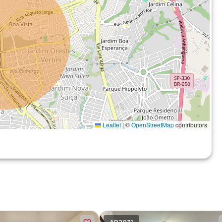
Leaflet
|
©
OpenStreetMap
contributors