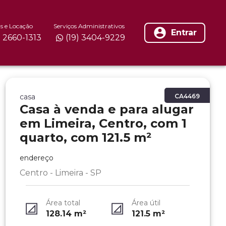
s e Locação
Serviços Administrativos
Entrar
) 2660-1313
(19) 3404-9229
casa
CA4469
Casa à venda e para alugar
em Limeira, Centro, com 1
quarto, com 121.5 m²
endereço
Centro - Limeira - SP
Área total
Área útil
128.14
m²
121.5
m²