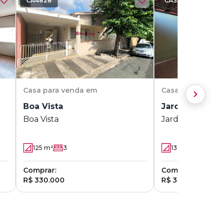
CA4828
CA3569
Casa
para venda em
Casa
para vend
Boa Vista
Jardim Ouro 
Boa Vista
Jardim Ouro V
125
m²
3
130
m²
2
Comprar:
Comprar:
R$ 330.000
R$ 365.000