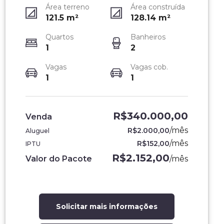
Área terreno
Área construída
121.5
m²
128.14
m²
Quartos
Banheiros
1
2
Vagas
Vagas cob.
Acesso
1
1
R$340.000,00
Venda
/
mês
R$2.000,00
Aluguel
/
mês
R$152,00
IPTU
R$2.152,00
Valor do Pacote
/
mês
Solicitar mais informações