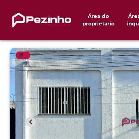
Área do
Áre
proprietário
inqu