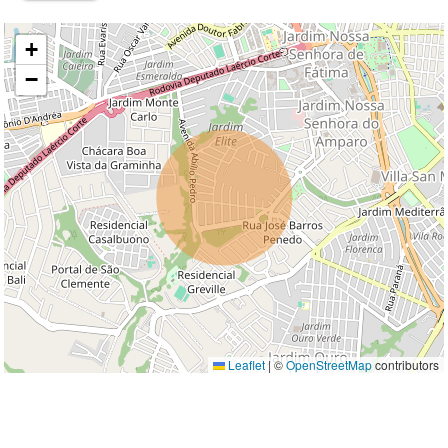
+
−
Leaflet
|
©
OpenStreetMap
contributors