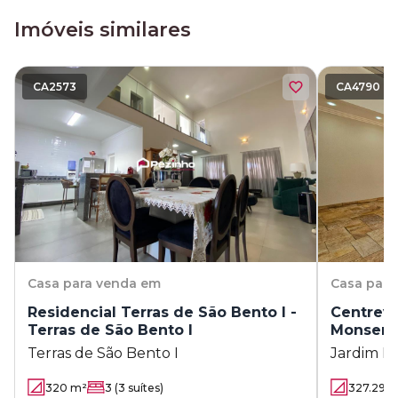
Imóveis similares
CA2573
CA4790
Casa
para venda em
Casa
para
Residencial Terras de São Bento I -
Centreville - Jardim Res
Terras de São Bento I
Monsenh
Terras de São Bento I
Jardim R
320
m²
3
(3 suítes)
327.29
m