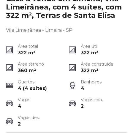
Limeirânea, com 4 suítes, com
322 m², Terras de Santa Elisa
Vila Limeirânea - Limeira - SP
Área total
Área útil
322
m²
322
m²
Área terreno
Área construída
360
m²
322
m²
Quartos
Banheiros
4 (4 suítes)
4
Vagas
Vagas cob.
4
2
Vagas des.
2