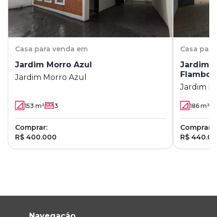
Casa
para venda em
Casa
para
Jardim Morro Azul
Jardim R
Flamboy
Jardim Morro Azul
Jardim Re
153
m²
3
186
m²
Comprar:
Comprar:
R$ 400.000
R$ 440.0
Navegação