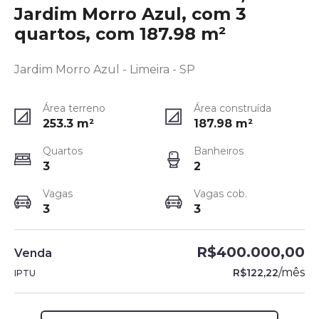
Jardim Morro Azul, com 3
quartos, com 187.98 m²
Jardim Morro Azul - Limeira - SP
Área terreno
Área construída
253.3
m²
187.98
m²
Quartos
Banheiros
3
2
Vagas
Vagas cob.
3
3
R$400.000,00
Venda
/
mês
R$122,22
IPTU