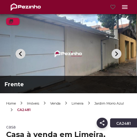
Frente
Home
Imóveis
Venda
Limeira
Jardim Morro Azul
CA2481
CA2481
casa
Casa à venda em Limeira,