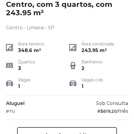
Centro, com 3 quartos, com
243.95 m²
Centro - Limeira - SP
Área terreno
Área construída
348.6
m²
243.95
m²
Quartos
Banheiros
3
2
Vagas
Vagas cob.
1
1
Aluguel
Sob Consulta
/
mês
R$619,20
IPTU