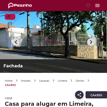
Fachada
Home
Imóveis
Locacao
Limeira
Centro
CA4950
CA4950
casa
Casa para alugar em Limeira,