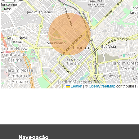
Leaflet
|
©
OpenStreetMap
contributors
Navegação