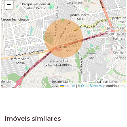
−
Leaflet
|
©
OpenStreetMap
contributors
Imóveis similares