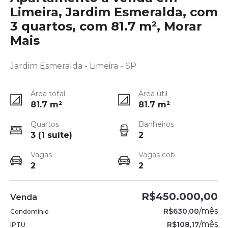
Limeira, Jardim Esmeralda, com
3 quartos, com 81.7 m², Morar
Mais
Jardim Esmeralda - Limeira - SP
Área total
Área útil
81.7
m²
81.7
m²
Quartos
Banheiros
3 (1 suíte)
2
Vagas
Vagas cob.
2
2
R$450.000,00
Venda
/
mês
R$630,00
Condomínio
/
mês
R$108,17
IPTU