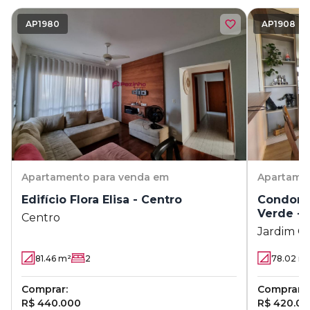
AP1980
AP1908
Apartamento
para venda em
Apartame
Edifício Flora Elisa - Centro
Condomí
Verde - 
Centro
Jardim O
81.46
m²
2
78.02
m
Comprar:
Comprar:
R$ 440.000
R$ 420.0