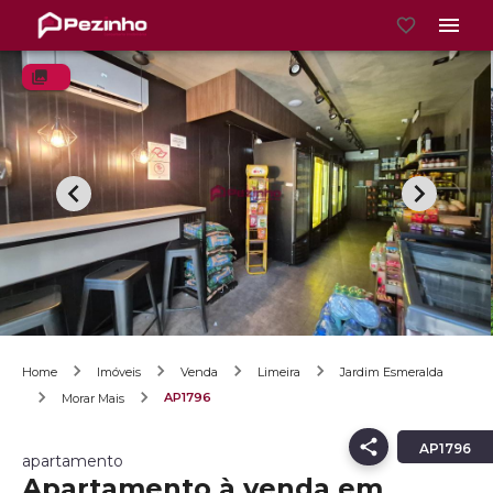
Home
Imóveis
Venda
Limeira
Jardim Esmeralda
AP1796
Morar Mais
AP1796
apartamento
Apartamento à venda em