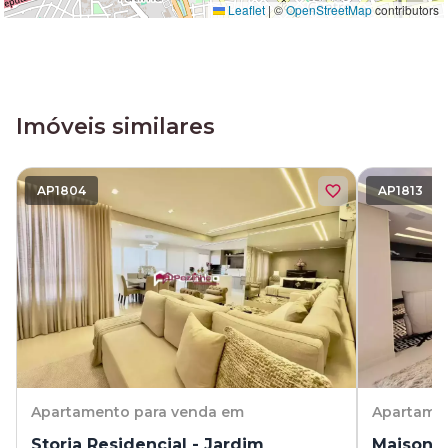
Leaflet
|
©
OpenStreetMap
contributors
Imóveis similares
AP1804
AP1813
Apartamento
para venda em
Apartame
Storia Residencial - Jardim
Maison D