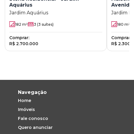
Aquárius
Avenida
Jardim Aquárius
Jardim P
182
m²
3
(3 suítes)
180
m²
Comprar:
Comprar:
R$ 2.700.000
R$ 2.300.
Navegação
Home
Imóveis
Fale conosco
Quero anunciar