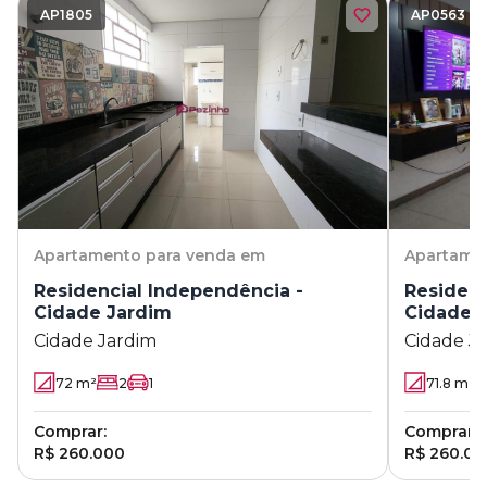
AP1805
AP0563
Apartamento
para venda em
Apartame
Residencial Independência -
Residenc
Cidade Jardim
Cidade 
Cidade Jardim
Cidade J
72
m²
2
1
71.8
m²
Comprar:
Comprar:
R$ 260.000
R$ 260.00