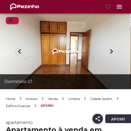
Dormitório 01
Home
Imóveis
Venda
Limeira
Cidade Jardim
AP0961
Edifício Guaruja
AP0961
apartamento
Apartamento à venda em