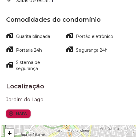
Salas de estar
:
1
Comodidades do condomínio
Guarita blindada
Portão eletrônico
Portaria 24h
Segurança 24h
Sistema de
segurança
Localização
Jardim do Lago
MAPA
+