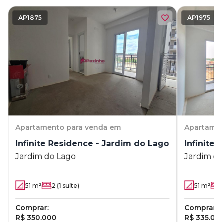
AP1875
AP1975
Apartamento
para venda em
Apartame
Infinite Residence - Jardim do Lago
Infinite
Jardim do Lago
Jardim d
51
m²
2
(1 suíte)
51
m²
Comprar:
Comprar:
R$ 350.000
R$ 335.00