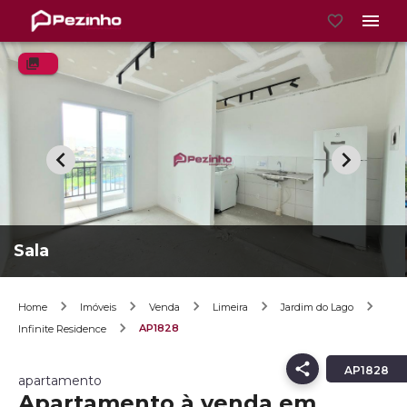
Sala
Home
Imóveis
Venda
Limeira
Jardim do Lago
AP1828
Infinite Residence
AP1828
apartamento
Apartamento à venda em